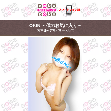
OKINI～僕のお気に入り～
(府中発～デリバリーヘルス)