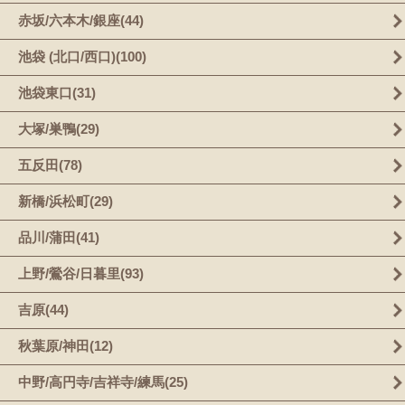
赤坂/六本木/銀座(44)
池袋 (北口/西口)(100)
池袋東口(31)
大塚/巣鴨(29)
五反田(78)
新橋/浜松町(29)
品川/蒲田(41)
上野/鶯谷/日暮里(93)
吉原(44)
秋葉原/神田(12)
中野/高円寺/吉祥寺/練馬(25)