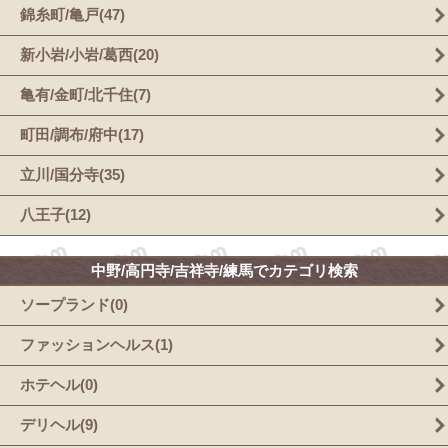
錦糸町/亀戸(47)
新小岩/小岩/葛西(20)
亀有/金町/北千住(7)
町田/調布/府中(17)
立川/国分寺(35)
八王子(12)
中野/高円寺/吉祥寺/練馬でカテゴリ検索
ソープランド(0)
ファッションヘルス(1)
ホテヘル(0)
デリヘル(9)