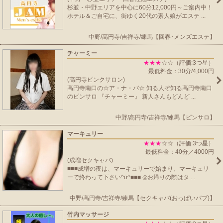
杉並・中野エリアを中心に60分12,000円～ご案内中！
ホテル＆ご自宅に、街ゆく20代の素人娘がエステ ...
中野/高円寺/吉祥寺/練馬【回春･メンズエステ】
チャーミー
★★★
☆☆（評価:3つ星）
最低料金：30分/4,000円
(高円寺ピンクサロン)
高円寺南口の☆ア・ナ・バ☆ 知る人ぞ知る高円寺南口
のピンサロ 『チャーミー』 新人さんもどんど ...
中野/高円寺/吉祥寺/練馬【ピンサロ】
マーキュリー
★★★
☆☆（評価:3つ星）
最低料金：40分／4000円
(成増セクキャバ)
■■■成増の夜は、マーキュリーで始まり、マーキュリ
ーで終わって下さい^o^■■■ ◎お帰りの際はタ ...
中野/高円寺/吉祥寺/練馬【セクキャバ(おっぱいパブ)】
竹内マッサージ