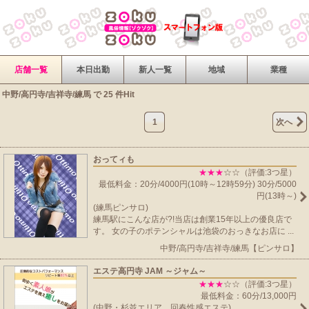
店舗一覧
本日出勤
新人一覧
地域
業種
中野/高円寺/吉祥寺/練馬 で 25 件Hit
1
次へ
おってィも
★★★
☆☆（評価:3つ星）
最低料金：20分/4000円(10時～12時59分) 30分/5000
円(13時～)
(練馬ピンサロ)
練馬駅にこんな店が?!当店は創業15年以上の優良店で
す。 女の子のポテンシャルは池袋のおっきなお店に ...
中野/高円寺/吉祥寺/練馬【ピンサロ】
エステ高円寺 JAM ～ジャム～
★★★
☆☆（評価:3つ星）
最低料金：60分/13,000円
(中野・杉並エリア 回春性感エステ)