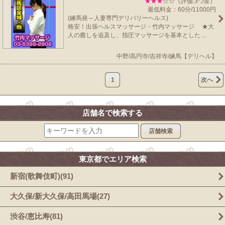
★★★
☆☆（評価:3つ星）
最低料金：60分/11000円
(練馬発～人妻専門デリバリーヘルス)
格安！出張ヘルスマッサージ・竹内マッサージ ★大
人の癒しを追及し、指圧マッサージを基本とした ...
中野/高円寺/吉祥寺/練馬【デリヘル】
1
次へ
店舗名で検索する
店舗検索
東京都でエリア検索
新宿(歌舞伎町)(91)
大久保/新大久保/高田馬場(27)
渋谷/恵比寿(81)