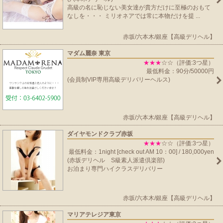
高級の名に恥じない美女達が貴方だけに至極のおもて
なしを・・・ ミリオネアでは常に本物だけを提 ...
赤坂/六本木/銀座【高級デリヘル】
マダム麗奈 東京
★★★
☆☆（評価:3つ星）
最低料金：90分/50000円
(会員制VIP専用高級デリバリーヘルス)
赤坂/六本木/銀座【高級デリヘル】
ダイヤモンドクラブ赤坂
★★★
☆☆（評価:3つ星）
最低料金：1night [check out AM 10：00] / 180,000yen
(赤坂デリヘル S級素人派遣倶楽部)
お泊まり専門ハイクラスデリバリー
赤坂/六本木/銀座【高級デリヘル】
マリアテレジア東京