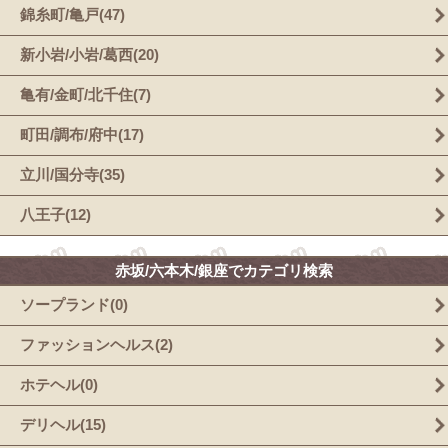
錦糸町/亀戸(47)
新小岩/小岩/葛西(20)
亀有/金町/北千住(7)
町田/調布/府中(17)
立川/国分寺(35)
八王子(12)
赤坂/六本木/銀座でカテゴリ検索
ソープランド(0)
ファッションヘルス(2)
ホテヘル(0)
デリヘル(15)