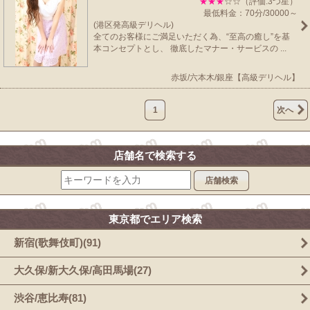
★★★
☆☆（評価:3つ星）
最低料金：70分/30000～
(港区発高級デリヘル)
全てのお客様にご満足いただく為、“至高の癒し”を基
本コンセプトとし、 徹底したマナー・サービスの ...
赤坂/六本木/銀座【高級デリヘル】
1
次へ
店舗名で検索する
店舗検索
東京都でエリア検索
新宿(歌舞伎町)(91)
大久保/新大久保/高田馬場(27)
渋谷/恵比寿(81)