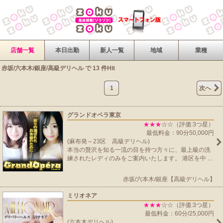
店舗一覧
本日出勤
新人一覧
地域
業種
赤坂/六本木/銀座/高級デリヘル で 13 件Hit
1
次へ
グランドオペラ東京
★★★
☆☆（評価:3つ星）
最低料金：90分50,000円
(麻布発～23区 高級デリヘル)
本当の贅沢を知る一流の目を持つ方々に、最上級の洗
練されたレディのみをご案内いたします。 港区を中 ...
赤坂/六本木/銀座【高級デリヘル】
ミリオネア
★★★
☆☆（評価:3つ星）
最低料金：60分/25,000円
(六本木デリヘル)