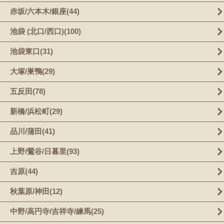
赤坂/六本木/銀座(44)
池袋 (北口/西口)(100)
池袋東口(31)
大塚/巣鴨(29)
五反田(78)
新橋/浜松町(29)
品川/蒲田(41)
上野/鶯谷/日暮里(93)
吉原(44)
秋葉原/神田(12)
中野/高円寺/吉祥寺/練馬(25)